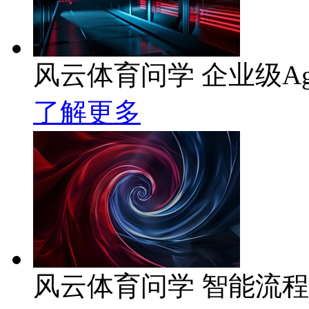
风云体育问学 企业级Ag
了解更多
风云体育问学 智能流