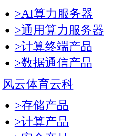
>AI算力服务器
>通用算力服务器
>计算终端产品
>数据通信产品
风云体育云科
>存储产品
>计算产品