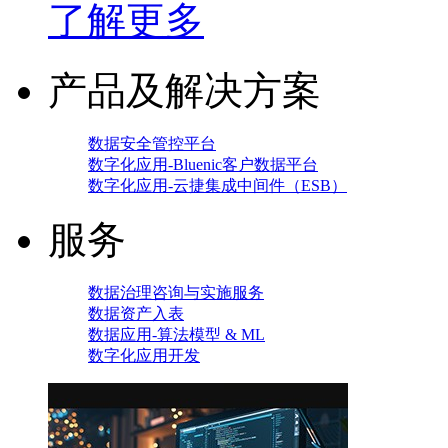
了解更多
产品及解决方案
数据安全管控平台
数字化应用-Bluenic客户数据平台
数字化应用-云捷集成中间件（ESB）
服务
数据治理咨询与实施服务
数据资产入表
数据应用-算法模型 & ML
数字化应用开发