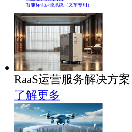
智能标识识读系统（叉车专用）
RaaS运营服务解决方案
了解更多