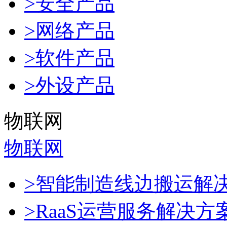
>安全产品
>网络产品
>软件产品
>外设产品
物联网
物联网
>智能制造线边搬运解
>RaaS运营服务解决方