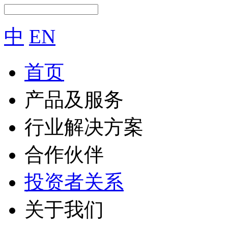
中
EN
首页
产品及服务
行业解决方案
合作伙伴
投资者关系
关于我们