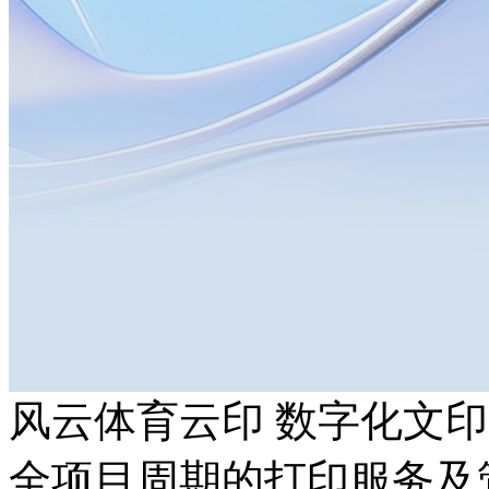
风云体育云印 数字化文
全项目周期的打印服务及管