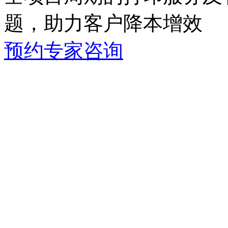
题，助力客户降本增效
预约专家咨询