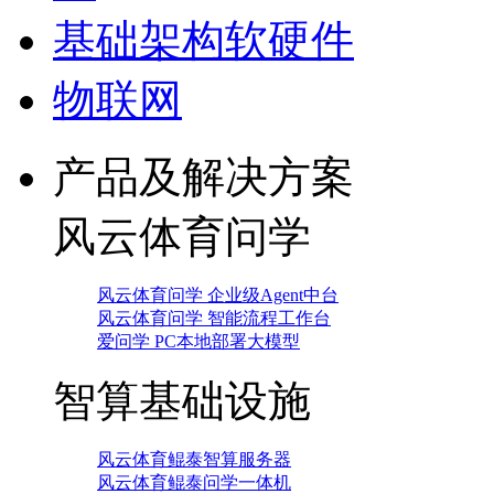
基础架构软硬件
物联网
产品及解决方案
风云体育问学
风云体育问学 企业级Agent中台
风云体育问学 智能流程工作台
爱问学 PC本地部署大模型
智算基础设施
风云体育鲲泰智算服务器
风云体育鲲泰问学一体机