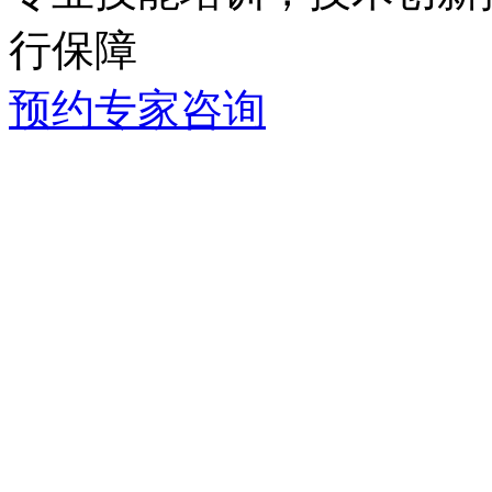
行保障
预约专家咨询