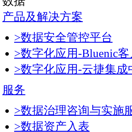
数据
产品及解决方案
>数据安全管控平台
>数字化应用-Blueni
>数字化应用-云捷集成
服务
>数据治理咨询与实施
>数据资产入表