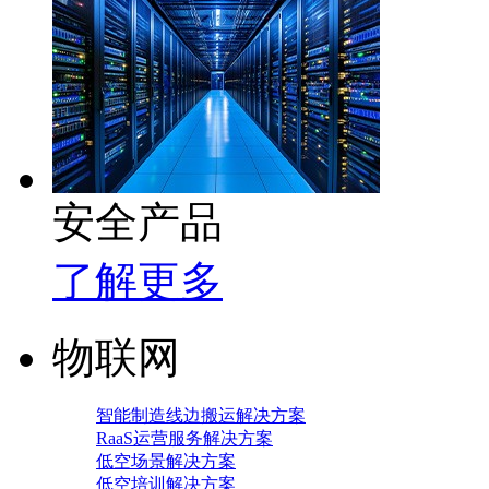
安全产品
了解更多
物联网
智能制造线边搬运解决方案
RaaS运营服务解决方案
低空场景解决方案
低空培训解决方案