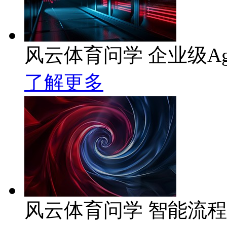
风云体育问学 企业级Ag
了解更多
风云体育问学 智能流