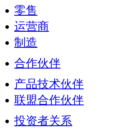
零售
运营商
制造
合作伙伴
产品技术伙伴
联盟合作伙伴
投资者关系