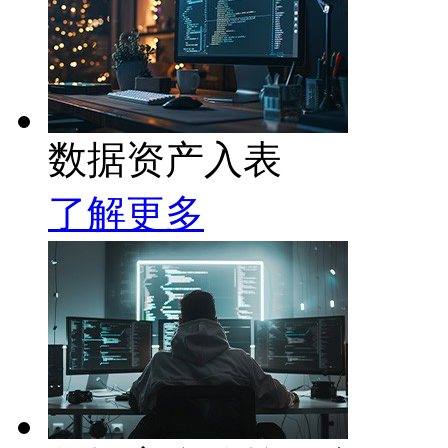
数据资产入表
了解更多